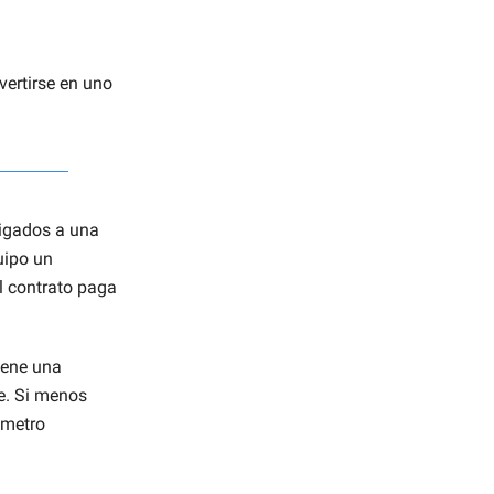
vertirse en uno
ligados a una
uipo un
el contrato paga
iene una
be. Si menos
ómetro