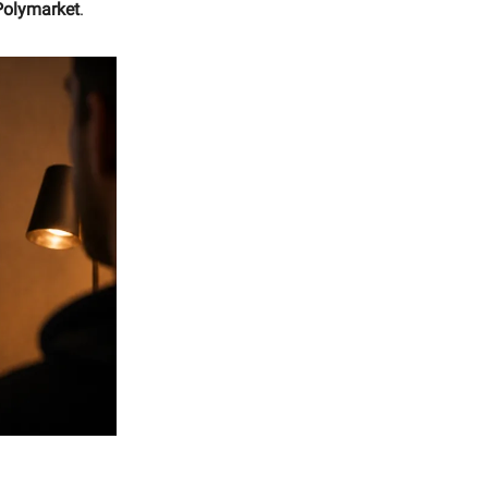
Polymarket
.