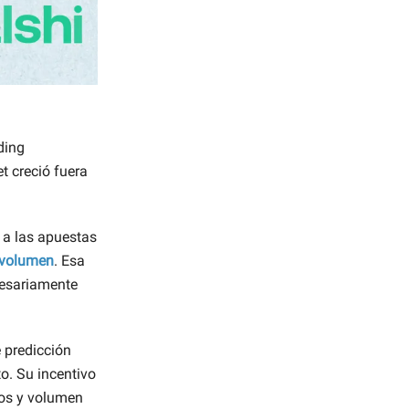
ding
t creció fuera
 a las apuestas
 volumen
. Esa
cesariamente
 predicción
. Su incentivo
ios y volumen