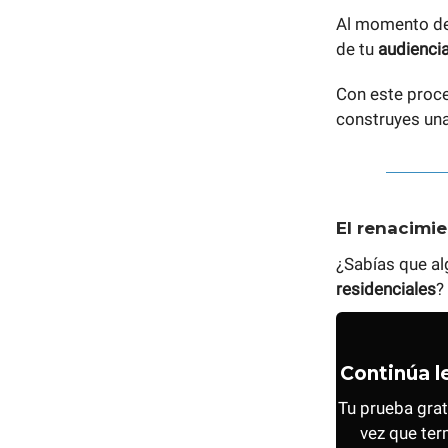
Al momento d
de tu
audienci
Con este proce
construyes una
El renacimi
¿Sabías que a
residenciales
?
Continúa l
Tu prueba grat
vez que ter