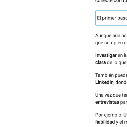
conecte con t
El primer pas
Aunque aún no
que cumplen 
Investigar
en l
clara
de lo que 
También puede
LinkedIn
, dond
Una vez que t
entrevistas
par
Por ejemplo,
U
fiabilidad
y el 