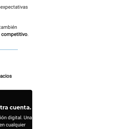
 expectativas
 también
o
competitivo
.
acios
tra cuenta.
ón digital. Una
en cualquier