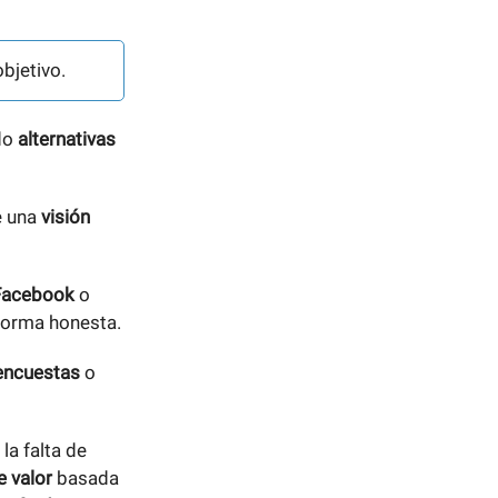
bjetivo.
ndo
alternativas
e una
visión
Facebook
o
forma honesta.
encuestas
o
la falta de
 valor
basada