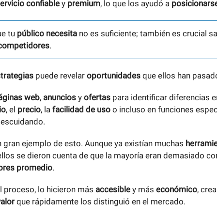
ervicio confiable
y
premium
, lo que los ayudó a
posicionars
ue tu
público necesita
no es suficiente; también es crucial s
competidores
.
trategias
puede revelar
oportunidades
que ellos han pasado
áginas web
,
anuncios
y
ofertas
para identificar diferencias 
io
, el
precio
, la
facilidad de uso
o incluso en funciones espec
descuidando.
 gran ejemplo de esto. Aunque ya existían muchas
herrami
 ellos se dieron cuenta de que la mayoría eran demasiado c
tores promedio
.
el proceso, lo hicieron más
accesible
y más
económico
, cre
alor
que rápidamente los distinguió en el mercado.