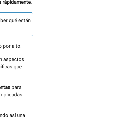
e rápidamente
.
aber qué están
 por alto.
en aspectos
íficas que
entas
para
omplicadas
ando así una