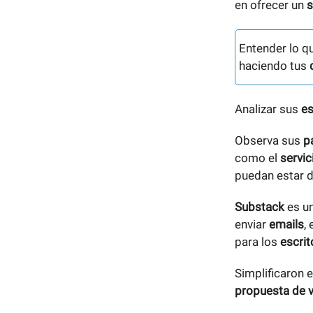
en ofrecer un
s
Entender lo q
haciendo tus
Analizar sus
es
Observa sus
p
como el
servic
puedan estar 
Substack
es un
enviar
emails
,
para los
escri
Simplificaron 
propuesta de v