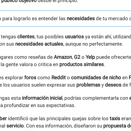
u
público objetivo
desde el principio.
o para lograrlo es entender las
necesidades
de tu mercado o
 tengas
clientes
, tus posibles
usuarios
ya están ahí, utiliza
con sus
necesidades actuales
, aunque no perfectamente.
ugares como reseñas de
Amazon
,
G2
o
Yelp
puede ofrecert
la gente valora o critica en
productos similares
.
s explorar
foros
como
Reddit
o
comunidades de nicho
en
e los usuarios suelen expresar sus
problemas
y
deseos
de 
engas esta
información inicial
, podrías complementarla con
a profundizar en sus expectativas.
ber
identificó que las principales quejas sobre los
taxis
eran 
mal
servicio
. Con esa información, diseñaron su
propuesta de