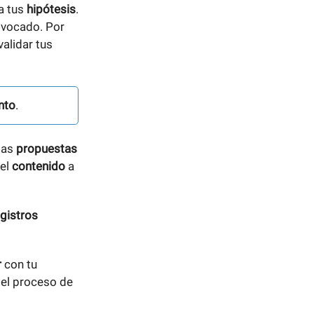
a tus
hipótesis
.
uivocado. Por
validar tus
nto
.
las
propuestas
el
contenido
a
egistros
r
con tu
 el proceso de