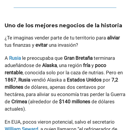
Uno de los mejores negocios de la historia
¿Te imaginas vender parte de tu territorio para
aliviar
tus finanzas y
evitar
una invasión?
A
Rusia
le preocupaba que
Gran Bretaña
terminara
adueñándose de
Alaska
, una región
fría
y
poco
rentable
, conocida solo por la caza de nutrias. Pero en
1867
,
Rusia
vendió Alaska a
Estados Unidos
por
7,2
millones
de dólares, apenas dos centavos por
hectárea, para aliviar su economía tras perder la Guerra
de
Crimea
(alrededor de
$140 millones
de dólares
actuales).
En EUA, pocos vieron potencial, salvo el secretario
William Seward
, a quien llamaron “el refrigerador de