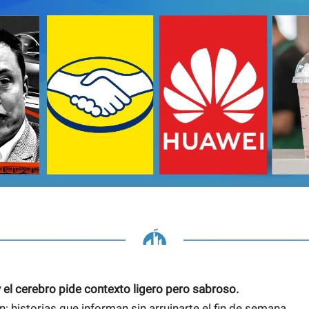
y el cerebro pide contexto ligero pero sabroso.
n: historias que informan sin arruinarte el fin de semana.