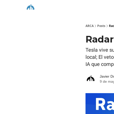
ARCA
Posts
Ra
Radar
Tesla vive s
local; El ve
IA que compr
Javier D
9 de ma