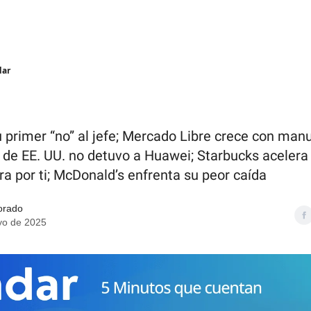
dar
u primer “no” al jefe; Mercado Libre crece con man
to de EE. UU. no detuvo a Huawei; Starbucks acelera 
a por ti; McDonald’s enfrenta su peor caída
orado
yo de 2025