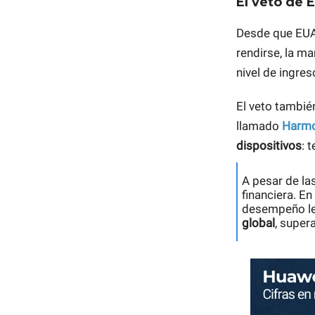
El veto de 
Desde que EUA
rendirse, la m
nivel de ingres
El veto tambié
llamado
Harm
dispositivos
: 
A pesar de la
financiera. E
desempeño le
global
, super