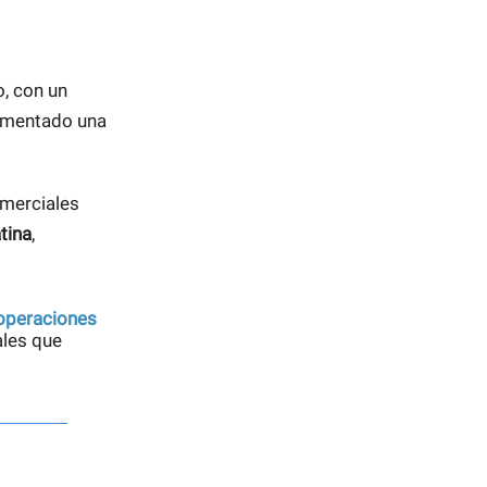
, con un
rimentado una
omerciales
tina
,
 operaciones
ales que