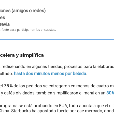
ones (amigos o redes)
res
revia
ríbete
para participar en las encuestas.
celera y simplifica
 rediseñando en algunas tiendas, procesos para la elaborac
sultado:
hasta dos minutos menos por bebida
.
 el
75 %
de los pedidos se entregaron en menos de cuatro mi
s y cafés olvidados, también simplificaron el menú en un
30
rograma se está probando en EUA, todo apunta a que el si
China. Starbucks ha apostado fuerte por ese mercado, dond