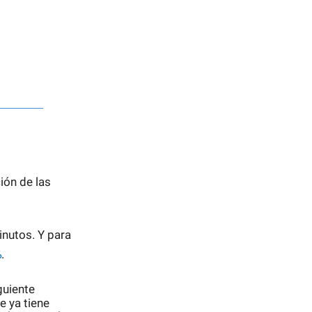
ión de las
nutos. Y para
%
.
guiente
e ya tiene