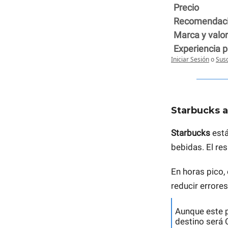
Precio
Recomendaci
Marca y valo
Experiencia p
Iniciar Sesión
o
Susc
Starbucks a
Starbucks
está
bebidas. El re
En horas pico,
reducir errore
Aunque este p
destino será 