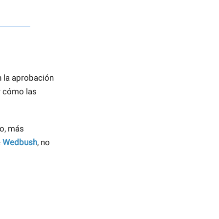
n la aprobación
r cómo las
ro, más
e
Wedbush
, no