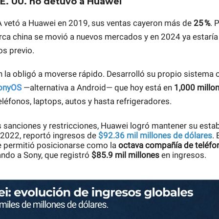
EE. UU. no detuvo a Huawei
 vetó a Huawei en 2019, sus ventas cayeron más de
25 %
. 
arca china se movió a nuevos mercados y en 2024 ya estaría
os previo.
n la obligó a moverse rápido. Desarrolló su propio sistema 
ony
OS
—alternativa a Android— que hoy está en
1,000 millo
teléfonos, laptops, autos y hasta refrigeradores.
s sanciones y restricciones, Huawei logró mantener su estab
n 2022, reportó ingresos de
$92.36 mil millones de dólares
.
 permitió posicionarse como la
octava compañía de teléfon
ando a Sony, que registró
$85.9 mil millones
en ingresos.