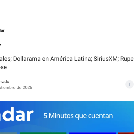
dar
r
tales; Dollarama en América Latina; SiriusXM; Rup
ose
orado
ptiembre de 2025