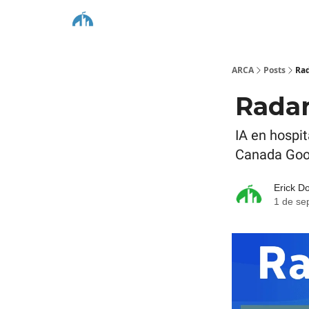
ARCA
Posts
Ra
Rada
IA en hospi
Canada Go
Erick D
1 de se