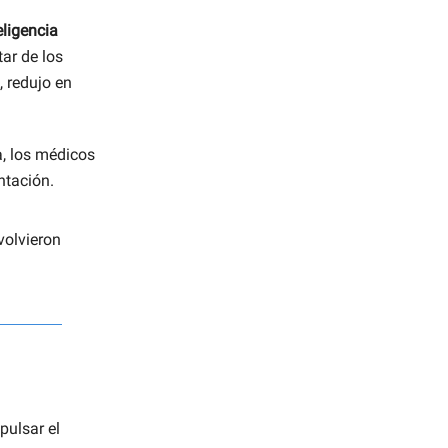
eligencia
ar de los
, redujo en
a, los médicos
ntación.
volvieron
pulsar el