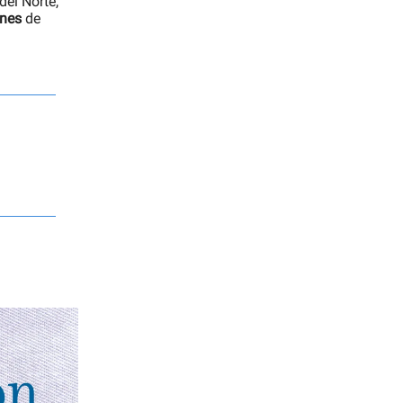
el Norte,
ones
de