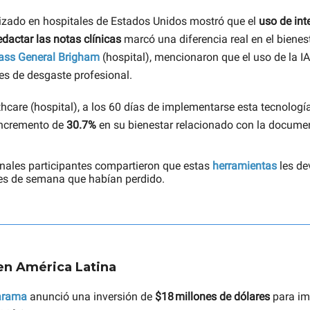
lizado en hospitales de Estados Unidos mostró que el
uso de int
redactar las notas clínicas
marcó una diferencia real en el bienest
ss General Brigham
(hospital), mencionaron que el uso de la IA
es de desgaste profesional.
hcare (hospital), a los 60 días de implementarse esta tecnologí
incremento de
30.7%
en su bienestar relacionado con la docume
nales participantes compartieron que estas
herramientas
les de
nes de semana que habían perdido.
en América Latina
arama
anunció una inversión de
$18 millones de dólares
para im