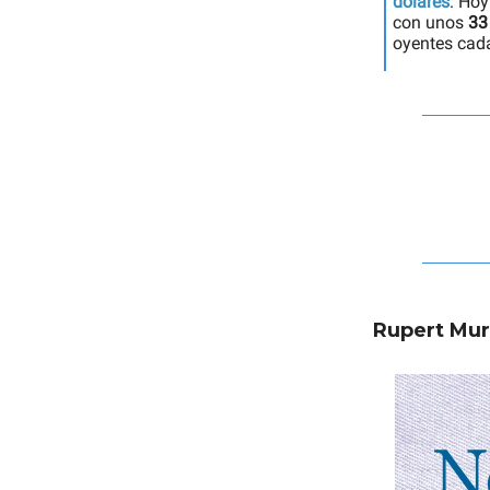
dólares
. Hoy
con unos
33
oyentes cad
Rupert Mur