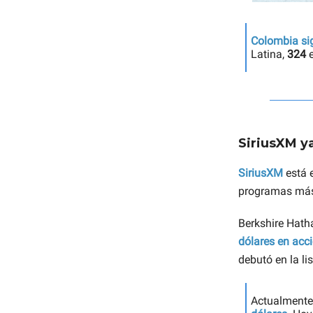
Colombia
si
Latina,
324
e
SiriusXM y
SiriusXM
está 
programas más
Berkshire Hath
dólares en acc
debutó en la li
Actualmente,