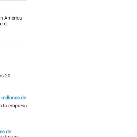
 en América
erú.
os 20
 millones de
ño la empresa
nes de