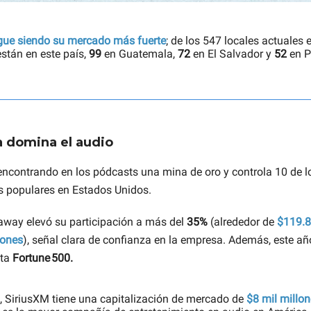
gue siendo su mercado más fuerte
; de los 547 locales actuales
stán en este país,
99
en Guatemala,
72
en El Salvador y
52
en P
a domina el audio
encontrando en los pódcasts una mina de oro y controla 10 de l
 populares en Estados Unidos.
away elevó su participación a más del
35%
(alrededor de
$119.8
iones
), señal clara de confianza en la empresa. Además, este a
sta
Fortune 500.
 SiriusXM tiene una capitalización de mercado de
$8 mil millo