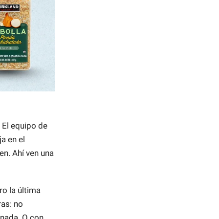
. El equipo de
a en el
en. Ahí ven una
ro la última
ras: no
r nada. O con