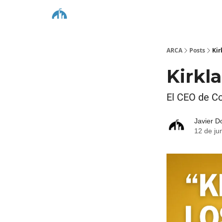
ARCA
Posts
Kir
Kirkl
El CEO de Co
Javier D
12 de ju