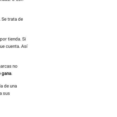
 Se trata de
 por tienda. Si
ue cuenta. Así
marcas no
e gana
.
la de una
 a sus