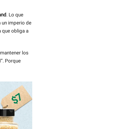
and
. Lo que
 un imperio de
 que obliga a
mantener los
d”. Porque