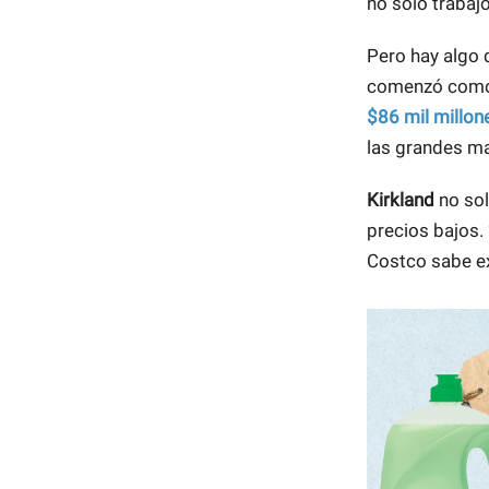
no solo trabajo
Pero hay algo 
comenzó como u
$86 mil millon
las grandes ma
Kirkland
no sol
precios bajos.
Costco sabe e