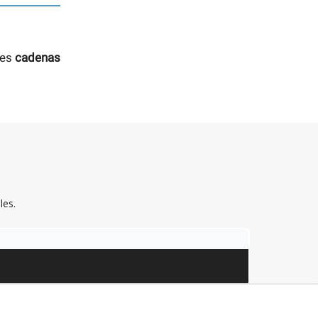
des
cadenas
les.