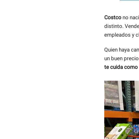
Costco
no naci
distinto. Vend
empleados y cl
Quien haya cam
un buen precio
te cuida como 