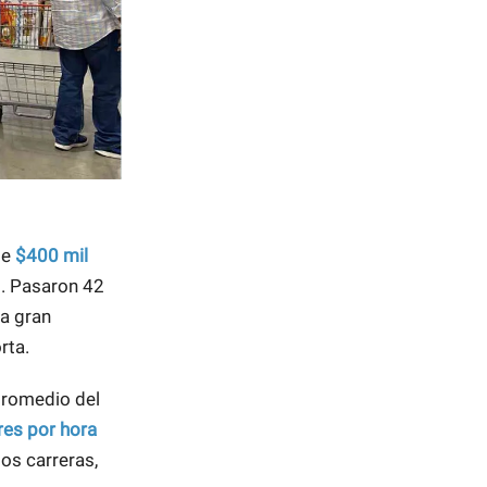
de
$400 mil
s. Pasaron 42
na gran
rta.
promedio del
res por hora
os carreras,