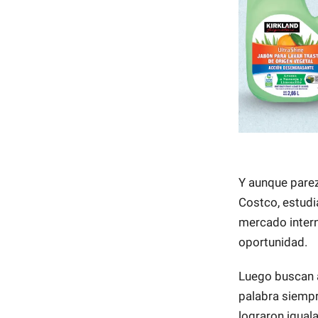
Y aunque parez
Costco, estudia
mercado intern
oportunidad.
Luego buscan a
palabra siempr
lograron iguala