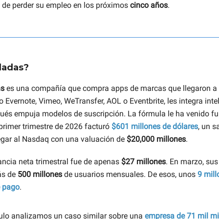
 de perder su empleo en los próximos
cinco años
.
dadas?
ns
es una compañía que compra apps de marcas que llegaron a
Evernote, Vimeo, WeTransfer, AOL o Eventbrite, les integra inte
espués empuja modelos de suscripción. La fórmula le ha venido 
 primer trimestre de 2026 facturó
$601 millones
de dólares
, un s
legar al Nasdaq con una valuación de
$20,000 millones
.
ncia neta trimestral fue de apenas
$27 millones
. En marzo, su
ás de
500 millones
de usuarios mensuales. De esos, unos
9 mill
e pago
.
culo analizamos un caso similar sobre una
empresa de 71 mil mi