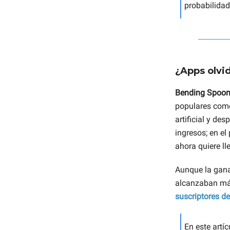
probabilidad
¿Apps olvi
Bending Spoo
populares como 
artificial y d
ingresos; en el
ahora quiere l
Aunque la gana
alcanzaban m
suscriptores d
En este artí