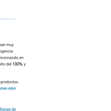
 ser muy
ligencia
funcionando en
alto del
132%
, y
s productos
ones
eran
llones de