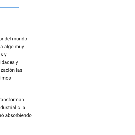
or del mundo
ría algo muy
s y
sidades y
ización las
ximos
transforman
ustrial o la
nó absorbiendo