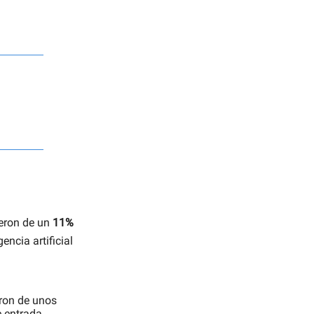
eron de un
11%
ncia artificial
ron de unos
e entrada