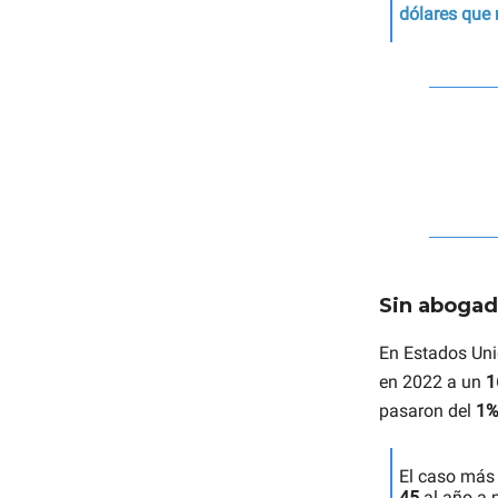
dólares que 
Sin aboga
En Estados Uni
en 2022 a un
1
pasaron del
1
El caso más
45
al año a 