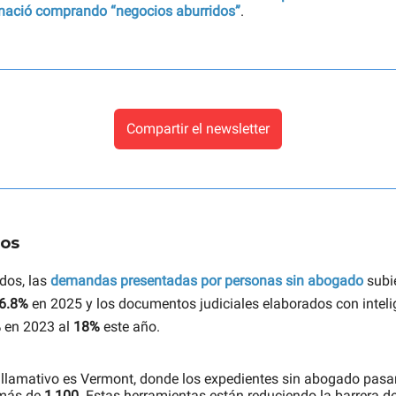
nació comprando “negocios aburridos”
.
Compartir el newsletter
dos
dos, las
demandas presentadas por personas sin abogado
subi
6.8%
en 2025 y los documentos judiciales elaborados con intelige
%
en 2023 al
18%
este año.
 llamativo es Vermont, donde los expedientes sin abogado pasa
más de
1,100
. Estas herramientas están reduciendo la barrera d