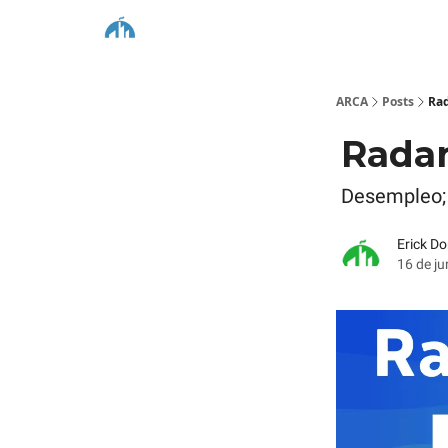
ARCA
Posts
Ra
Rada
Desempleo;
Erick D
16 de ju