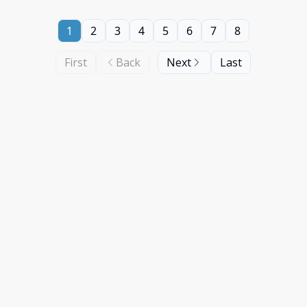
1
2
3
4
5
6
7
8
First
Back
Next
Last